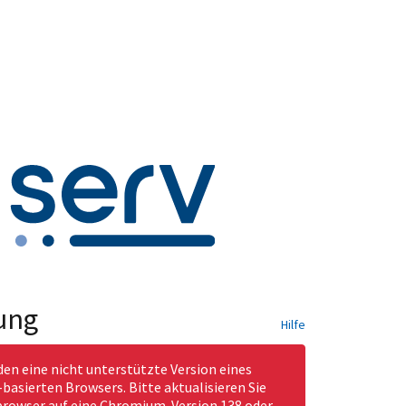
ung
Hilfe
den eine nicht unterstützte Version eines
asierten Browsers. Bitte aktualisieren Sie
rowser auf eine Chromium-Version 138 oder